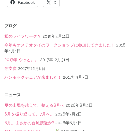
Facebook
X
投
稿
ブログ
ナ
私のライフワーク？
2019年4月11日
ビ
今年もオステオタイのワークショップに参加してきました！
2018
年4月1日
ゲ
2017年 やっと。。
2017年12月31日
ー
冬支度
2017年12月6日
シ
ハンモックチェアが来ました！
2017年9月7日
ョ
ン
ニュース
夏の山場を越えて、整える8月へ
2026年8月4日
6月を振り返って、7月へ。
2026年7月2日
6月。まさかの台風接近か⁈
2026年6月1日