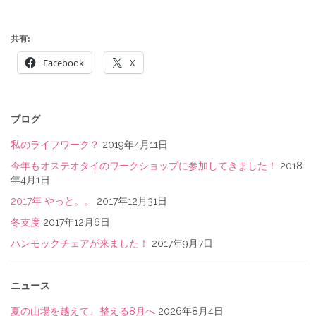
共有:
Facebook
X
投
稿
ブログ
ナ
私のライフワーク？
2019年4月11日
ビ
今年もオステオタイのワークショップに参加してきました！
2018
年4月1日
ゲ
2017年 やっと。。
2017年12月31日
ー
冬支度
2017年12月6日
シ
ハンモックチェアが来ました！
2017年9月7日
ョ
ン
ニュース
夏の山場を越えて、整える8月へ
2026年8月4日