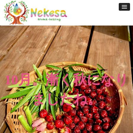
Skip
to
content
10月。漸く秋になり
ましたね。