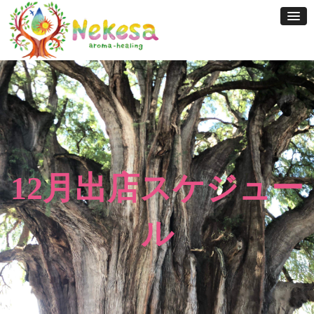
Skip
to
content
12月出店スケジュー
ル