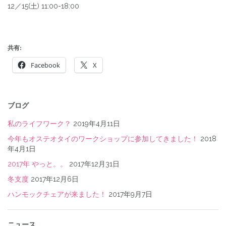
12／15(土) 11:00-18:00
共有:
Facebook
X
投
稿
ブログ
ナ
私のライフワーク？
2019年4月11日
ビ
今年もオステオタイのワークショップに参加してきました！
2018
年4月1日
ゲ
2017年 やっと。。
2017年12月31日
ー
冬支度
2017年12月6日
シ
ハンモックチェアが来ました！
2017年9月7日
ョ
ン
ニュース